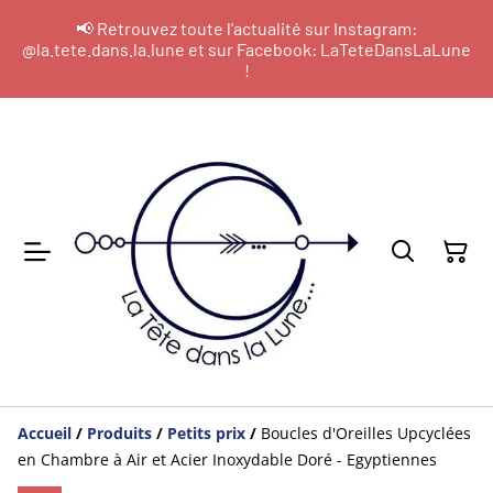
📢 Retrouvez toute l'actualité sur Instagram:
@la.tete.dans.la.lune et sur Facebook: LaTeteDansLaLune
!
Accueil
/
Produits
/
Petits prix
/
Boucles d'Oreilles Upcyclées
en Chambre à Air et Acier Inoxydable Doré - Egyptiennes