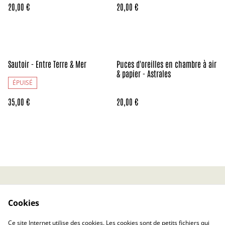
20,00 €
20,00 €
Sautoir - Entre Terre & Mer
Puces d'oreilles en chambre à air
& papier - Astrales
ÉPUISÉ
35,00 €
20,00 €
Contact
CGV
Cookies
Politique de confidentialité
Politique relative aux
cookies
Ce site Internet utilise des cookies. Les cookies sont de petits fichiers qui