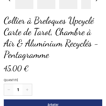
Collier à Breloques Upcyclé
Carte de Tarot, Chambre à
Air & Aluminium Recyclés -
Pentagramme
45,00 €
QUANTITÉ
Acheter