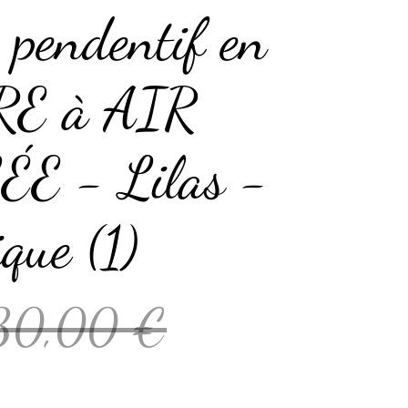
n pendentif en
E à AIR
E - Lilas -
que (1)
30,00 €