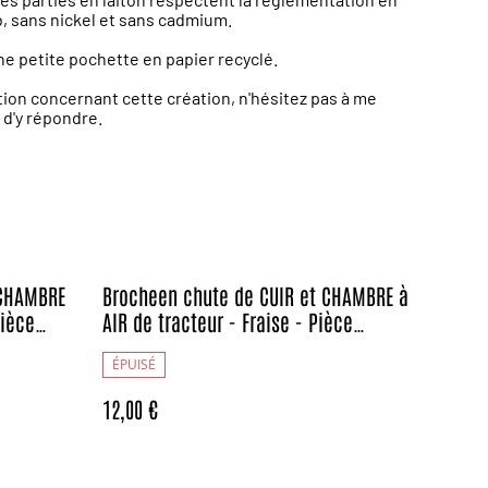
b, sans nickel et sans cadmium.
e petite pochette en papier recyclé.
tion concernant cette création, n'hésitez pas à me
r d'y répondre.
 CHAMBRE
Brocheen chute de CUIR et CHAMBRE à
Pièce
AIR de tracteur - Fraise - Pièce
Artisanale et Unique
ÉPUISÉ
12,00 €