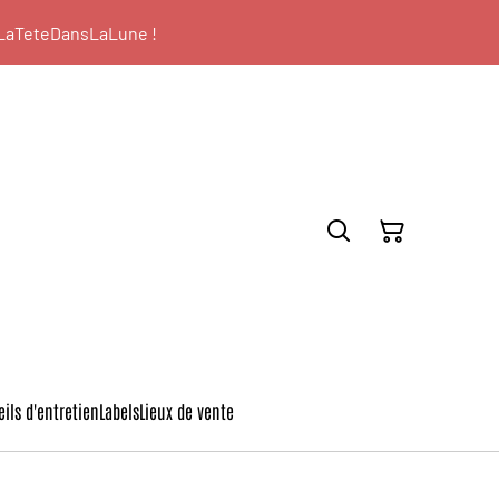
: LaTeteDansLaLune !
ils d'entretien
Labels
Lieux de vente