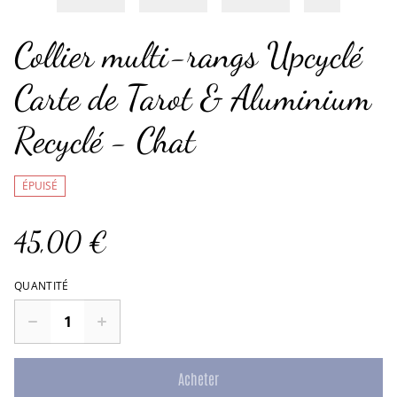
Collier multi-rangs Upcyclé
Carte de Tarot & Aluminium
Recyclé - Chat
ÉPUISÉ
45,00 €
QUANTITÉ
Acheter