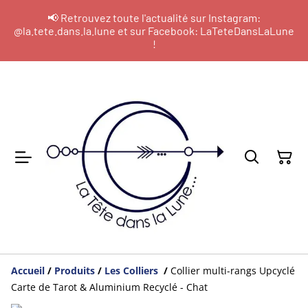
📢 Retrouvez toute l'actualité sur Instagram:
@la.tete.dans.la.lune et sur Facebook: LaTeteDansLaLune
!
Accueil
/
Produits
/
Les Colliers
/
Collier multi-rangs Upcyclé
Carte de Tarot & Aluminium Recyclé - Chat