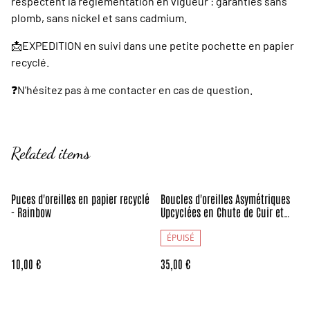
respectent la réglementation en vigueur : garanties sans
plomb, sans nickel et sans cadmium.
📩EXPEDITION en suivi dans une petite pochette en papier
recyclé.
❓️N'hésitez pas à me contacter en cas de question.
Related items
Puces d'oreilles en papier recyclé
Boucles d'oreilles Asymétriques
- Rainbow
Upcyclées en Chute de Cuir et
Papier Recyclés - Tapisserie
Florale - Collection Médiévale
ÉPUISÉ
10,00 €
35,00 €