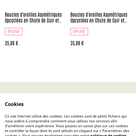
Boucles d'oreilles Asymétriques
Boucles d'oreilles Asymétriques
Upcyclées en Chute de Cuir et
Upcyclées en Chute de Cuir et
Papier Recyclés - Tapisserie
Papier Recyclés - Tissus -
Florale - Collection Médiévale
Collection Médiévale
ÉPUISÉ
ÉPUISÉ
35,00 €
35,00 €
Contact
CGV
Cookies
Politique de confidentialité
Politique relative aux
cookies
Ce site Internet utilise des cookies. Les cookies sont de petits fichiers qui
Rétractation
nous aident à comprendre comment vous utilisez nos services afin
d'améliorer votre expérience. Vous pouvez en savoir plus sur ces cookies
et contrôler la façon dont ils sont utilisés en cliquant sur « Paramètres des
cookies ». Vous pouvez également consulter notre
politique de cookies
.