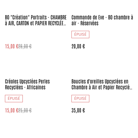
%
BO "Création" Portraits - CHAMBRE
Commande de Eve - BO chambre à
à AIR, CARTON et PAPIER RECYCLÉES
air - Réservées
- Portraits Africains - Pièces
Uniques
ÉPUISÉ
15,00 €
28,00 €
20,00 €
%
Créoles Upcyclées Perles
Boucles d'oreilles Upcyclées en
Recyclées - Africaines
Chambre à Air et Papier Recyclés
- Bohèmes
ÉPUISÉ
ÉPUISÉ
15,00 €
25,00 €
35,00 €